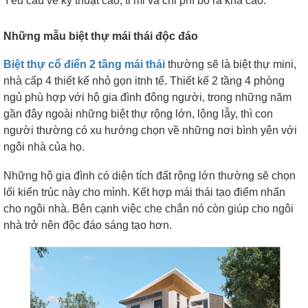
Yêu cầu về kỹ thuật cao, tỉ mỉ và chi phí bỏ ra khá cao.
Những mẫu biệt thự mái thái độc đáo
Biệt thự cổ điển 2 tầng mái thái
thường sẽ là biệt thự mini,
nhà cấp 4 thiết kế nhỏ gọn itnh tế. Thiết kế 2 tầng 4 phòng
ngủ phù hợp với hộ gia đình đông người, trong những năm
gần đây ngoài những biệt thự rộng lớn, lộng lẫy, thì con
người thường có xu hướng chọn về những nơi bình yên với
ngôi nhà của họ.
Những hộ gia đình có diện tích đất rộng lớn thường sẽ chọn
lối kiến trúc này cho mình.
Kết hợp mái thái tạo điểm nhấn
cho ngôi nhà. Bên cạnh việc che chắn nó còn giúp cho ngôi
nhà trở nên độc đáo sáng tạo hơn.