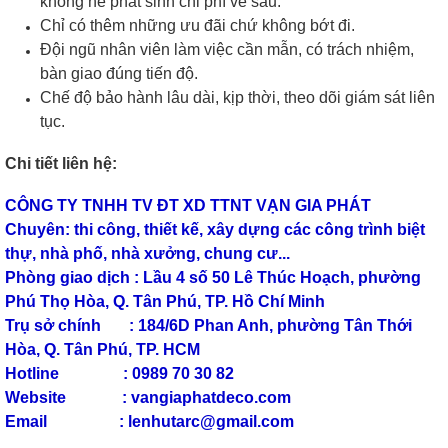
không hề phát sinh chi phí về sau.
Chỉ có thêm những ưu đãi chứ không bớt đi.
Đội ngũ nhân viên làm việc cần mẫn, có trách nhiệm,
bàn giao đúng tiến độ.
Chế độ bảo hành lâu dài, kịp thời, theo dõi giám sát liên
tục.
Chi tiết liên hệ:
CÔNG TY TNHH TV ĐT XD TTNT VẠN GIA PHÁT
Chuyên: thi công, thiết kế, xây dựng các công trình biệt
thự, nhà phố, nhà xưởng, chung cư...
Phòng giao dịch : Lầu 4 số 50 Lê Thúc Hoạch, phường
Phú Thọ Hòa, Q. Tân Phú, TP. Hồ Chí Minh
Trụ sở chính : 184/6D Phan Anh, phường Tân Thới
Hòa, Q. Tân Phú, TP. HCM
Hotline : 0989 70 30 82
Website : vangiaphatdeco.com
Email : lenhutarc@gmail.com