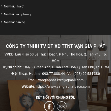
Nội thất nhà ở
Nội thất văn phòng
Nội thất căn hộ
CÔNG TY TNHH TV ĐT XD TTNT VẠN GIA PHÁT
VPDD
: Lầu 4, số 50 Lê Thúc Hoạch, P. Phú Thọ Hoà, Q. Tân Phú, Tp.
HCM
Trụ sở chính
: 184/6D Phan Anh, P. Tân Thới Hòa, Q. Tân Phú, Tp. HCM
Điện thoại
: Hotline: 093.77.888.44
- Vp: (028) 66 584 386
Email
: vangiaphat.ktxd@gmail.com
Website
: https://www.vangiaphatdeco.com
KẾT NỐI VỚI CHÚNG TÔI: