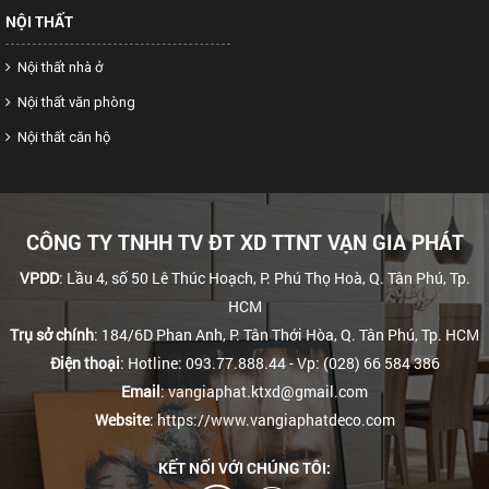
NỘI THẤT
Nội thất nhà ở
Nội thất văn phòng
Nội thất căn hộ
CÔNG TY TNHH TV ĐT XD TTNT VẠN GIA PHÁT
VPDD
: Lầu 4, số 50 Lê Thúc Hoạch, P. Phú Thọ Hoà, Q. Tân Phú, Tp.
HCM
Trụ sở chính
: 184/6D Phan Anh, P. Tân Thới Hòa, Q. Tân Phú, Tp. HCM
Điện thoại
: Hotline: 093.77.888.44
- Vp: (028) 66 584 386
Email
: vangiaphat.ktxd@gmail.com
Website
: https://www.vangiaphatdeco.com
KẾT NỐI VỚI CHÚNG TÔI: