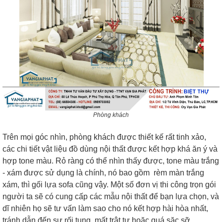
Phòng khách
Trên mọi góc nhìn, phòng khách được thiết kế rất tinh xảo,
các chi tiết vật liệu đồ dùng nội thất được kết hợp khá ăn ý và
hợp tone màu. Rỏ ràng có thể nhìn thấy được, tone màu trắng
- xám được sử dụng là chính, nó bao gồm rèm màn trắng
xám, thì gối lựa sofa cũng vậy. Một số đơn vị thi công trọn gói
người ta sẽ có cung cấp các mẫu nội thất để bạn lựa chọn, và
dĩ nhiên họ sẽ tư vấn làm sao cho nó kết hợp hài hòa nhất,
tránh dẫn đến sự rối tung, mất trật tự hoặc quá sặc sỡ.