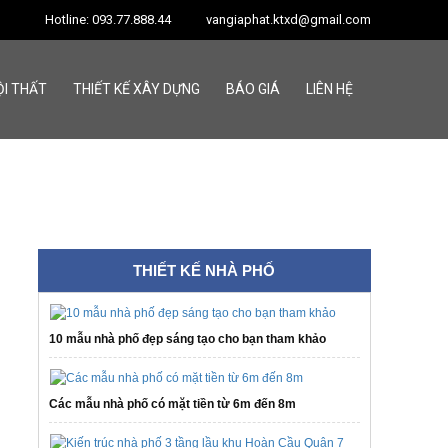
Hotline: 093.77.888.44
vangiaphat.ktxd@gmail.com
ỘI THẤT
THIẾT KẾ XÂY DỰNG
BÁO GIÁ
LIÊN HỆ
THIẾT KẾ NHÀ PHỐ
10 mẫu nhà phố đẹp sáng tạo cho bạn tham khảo
Các mẫu nhà phố có mặt tiền từ 6m đến 8m