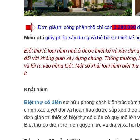
Đơn giá thi công phần thô chỉ còn
3.200.000
đ
Miễn phí
giấy phép xây dựng và bộ hồ sơ thiết kế ng
Biệt thự là loại hình nhà ở được thiết kế và xây dựn
đối với không gian xây dựng chung. Thông thường, bi
và lối ra vào riêng biệt. Một số khái loại hình biệt 
ít.
Khái niệm
Biệt thự cổ điển
sở hữu phong cách kiến trúc đậm tí
chính xác tuyệt đối và hoàn hảo được sắp xếp theo b
đơn giản thì thiết kế biệt thự cổ điển có quy mô lớn 
Biệt thự cổ điển thể hiện quyền lực và địa vị xã hội