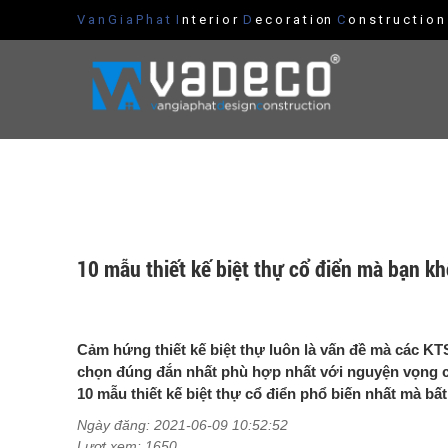
V a n G i a P h a t
I
n t e r i o r
D
e c o r a t i on
C
o n s t r u c t i o 
10 mẫu thiết kế biệt thự cổ điển mà bạn k
Cảm hứng thiết kế biệt thự luôn là vấn đề mà các KT
chọn đúng đắn nhất phù hợp nhất với nguyện vọng c
10 mẫu thiết kế biệt thự cổ điển phổ biến nhất mà bất
Ngày đăng: 2021-06-09 10:52:52
Lượt xem: 1650