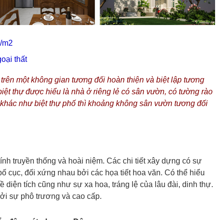
/m2
oại thất
g trên một không gian tương đối hoàn thiện và biệt lập tương
ệt thự được hiểu là nhà ở riêng lẻ có sân vườn, có tường rào
thự khác như biệt thự phố thì khoảng không sân vườn tương đối
nh truyền thống và hoài niệm. Các chi tiết xây dựng có sự
ố cục, đối xứng nhau bởi các họa tiết hoa văn. Có thể hiểu
về diện tích cũng như sự xa hoa, tráng lệ của lâu đài, dinh thự.
 bởi sự phô trương và cao cấp.