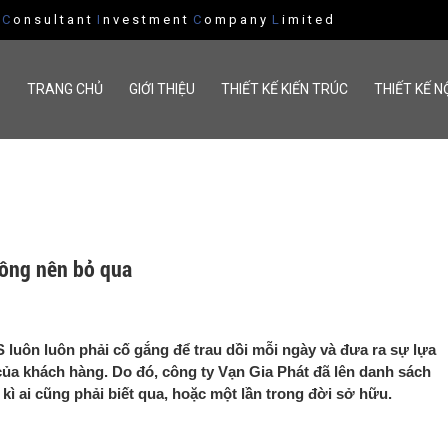
n
C
o n s u l t a n t
I
n v e s t m e n t
C
o m p a n y
L
i m i t e d
TRANG CHỦ
GIỚI THIỆU
THIẾT KẾ KIẾN TRÚC
THIẾT KẾ N
hông nên bỏ qua
S luôn luôn phải cố gắng để trau dồi mỗi ngày và đưa ra sự lựa
ủa khách hàng. Do đó, công ty Vạn Gia Phát đã lên danh sách
 kì ai cũng phải biết qua, hoặc một lần trong đời sở hữu.