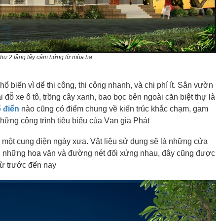
t thự 2 tầng lấy cảm hứng từ mùa hạ
hổ biến vì dể thi công, thi công nhanh, và chi phí ít. Sân vườn
 đỗ xe ô tô, trồng cây xanh, bao bọc bên ngoài căn biệt thự là
ổ điển
nào cũng có điểm chung về kiến trúc khắc chạm, gam
hững công trình tiêu biểu của Vạn gia Phát
ư một cung điện ngày xưa. Vật liệu sử dụng sẽ là những cửa
với những hoa văn và đường nét đối xứng nhau, đây cũng được
từ trước đến nay