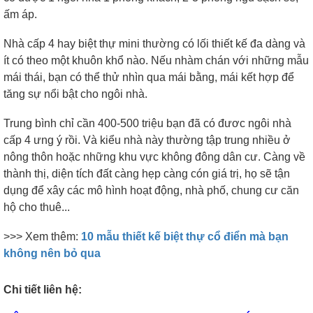
ấm áp.
Nhà cấp 4 hay biệt thự mini thường có lối thiết kế đa dàng và
ít có theo một khuôn khổ nào. Nếu nhàm chán với những mẫu
mái thái, bạn có thể thử nhìn qua mái bằng, mái kết hợp để
tăng sự nổi bật cho ngôi nhà.
Trung bình chỉ cần 400-500 triệu bạn đã có đươc ngôi nhà
cấp 4 ưng ý rồi. Và kiểu nhà này thường tập trung nhiều ở
nông thôn hoặc những khu vực không đông dân cư. Càng về
thành thị, diện tích đất càng hẹp càng cón giá trị, họ sẽ tận
dụng để xây các mô hình hoạt động, nhà phố, chung cư căn
hộ cho thuê...
>>> Xem thêm:
10 mẫu thiết kế biệt thự cổ điển mà bạn
không nên bỏ qua
Chi tiết liên hệ: