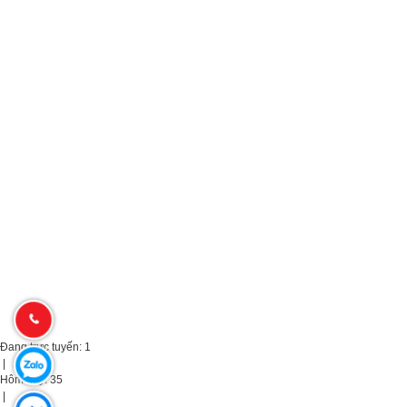
Đang trực tuyến:
1
|
Hôm nay:
35
|