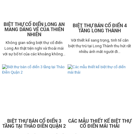
BIỆT THỰ CỔ ĐIỂN LONG AN
BIỆT THỰ BÁN CỔ ĐIỂN 4
MANG DÁNG VẺ CỦA THIÊN
TẦNG LONG THÀNH
NHIÊN
Với thiết kế sang trọng, tinh tế căn
Không gian sống biệt thự cổ điển
biệt thự trú tại Long Thành thu hút rất
Long An thật tiện nghi và thoải mái
nhiều ánh mắt người đi…
với sự bố trí của các khoảng không…
BIỆT THỰ BÁN CỔ ĐIỂN 3
CÁC MẪU THIẾT KẾ BIỆT THỰ
TẦNG TẠI THẢO ĐIỀN QUẬN 2
CỔ ĐIỂN MÁI THÁI