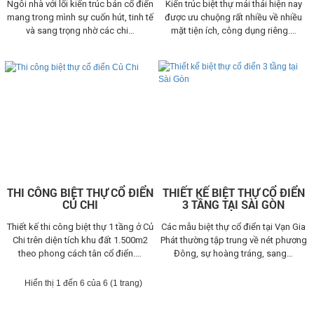
Ngôi nhà với lối kiến trúc bán cổ điển
Kiến trúc biệt thự mái thái hiện nay
mang trong mình sự cuốn hút, tinh tế
được ưu chuộng rất nhiều về nhiều
và sang trọng nhờ các chi…
mặt tiện ích, công dụng riêng.…
THI CÔNG BIỆT THỰ CỔ ĐIỂN
THIẾT KẾ BIỆT THỰ CỔ ĐIỂN
CỦ CHI
3 TẦNG TẠI SÀI GÒN
Thiết kế thi công biệt thự 1 tầng ở Củ
Các mẫu biệt thự cổ điển tại Vạn Gia
Chi trên diện tích khu đất 1.500m2
Phát thường tập trung về nét phương
theo phong cách tân cổ điển.…
Đông, sự hoàng tráng, sang…
Hiển thị 1 đến 6 của 6 (1 trang)