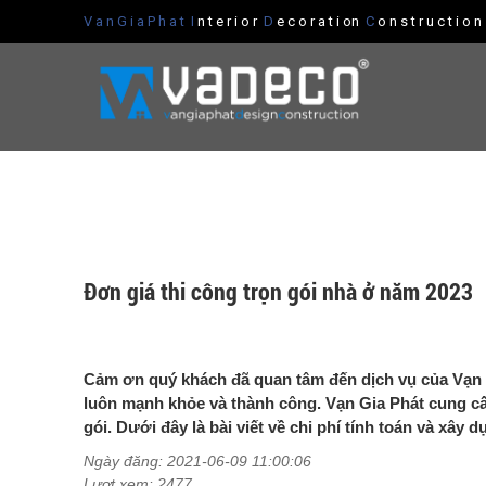
V a n G i a P h a t
I
n t e r i o r
D
e c o r a t i on
C
o n s t r u c t i o 
Đơn giá thi công trọn gói nhà ở năm 2023
Cảm ơn quý khách đã quan tâm đến dịch vụ của Vạn G
luôn mạnh khỏe và thành công. Vạn Gia Phát cung cấp
gói. Dưới đây là bài viết về chi phí tính toán và xây 
Ngày đăng: 2021-06-09 11:00:06
Lượt xem: 2477