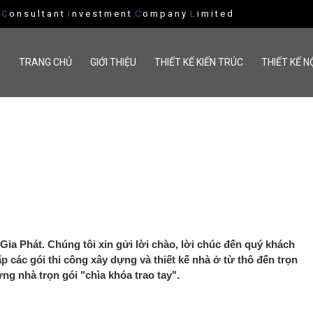
n
C
o n s u l t a n t
I
n v e s t m e n t
C
o m p a n y
L
i m i t e d
TRANG CHỦ
GIỚI THIỆU
THIẾT KẾ KIẾN TRÚC
THIẾT KẾ N
ia Phát. Chúng tôi xin gửi lời chào, lời chúc đến quý khách
 các gói thi công xây dựng và thiết kế nhà ở từ thô đến trọn
dựng nhà trọn gói "chìa khóa trao tay".