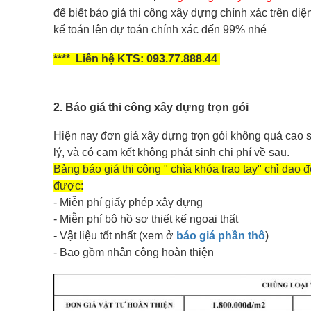
để biết báo giá thi công xây dựng chính xác trên diệ
kế toán lên dự toán chính xác đến 99% nhé
**** Liên hệ KTS: 093.77.888.44
2. Báo g
iá thi công xây dựng trọn gói
Hiện nay đơn giá xây dựng trọn gói không quá cao s
lý, và có cam kết không phát sinh chi phí về sau.
Bảng báo giá thi công " chìa khóa trao tay" chỉ da
được:
- Miễn phí giấy phép xây dựng
- Miễn phí bộ hồ sơ thiết kế ngoại thất
- Vật liệu tốt nhất (xem ở
báo giá phần thô
)
- Bao gồm nhân công hoàn thiện