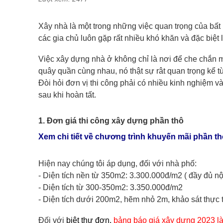
Xây nhà là một trong những việc quan trọng của bất k
các gia chủ luôn gặp rất nhiều khó khăn và đặc biệt l
Việc xây dựng nhà ở không chỉ là nơi để che chắn mà
quây quần cùng nhau, nó thật sự rât quan trọng kể từ 
Đòi hỏi đơn vị thi công phải có nhiều kinh nghiệm và
sau khi hoàn tất.
1. Đơn giá thi công xây dựng phần thô
Xem chi tiết về chương trình khuyến mãi phần t
Hiện nay chúng tôi áp dụng, đối với nhà phố:
- Diện tích nền từ 350m2: 3.300.000đ/m2 ( đầy đủ nộ
- Diện tích từ 300-350m2: 3.350.000đ/m2
- Diện tích dưới 200m2, hẽm nhỏ 2m, khảo sát thực 
Đối với
biệt thự đơn,
bảng báo giá xây dựng 2023 l