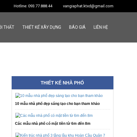
Hotline: 093.77.888.44
vangiaphat.ktxd@gmail.com
ỘI THẤT
THIẾT KẾ XÂY DỰNG
BÁO GIÁ
LIÊN HỆ
THIẾT KẾ NHÀ PHỐ
10 mẫu nhà phố đẹp sáng tạo cho bạn tham khảo
Các mẫu nhà phố có mặt tiền từ 6m đến 8m