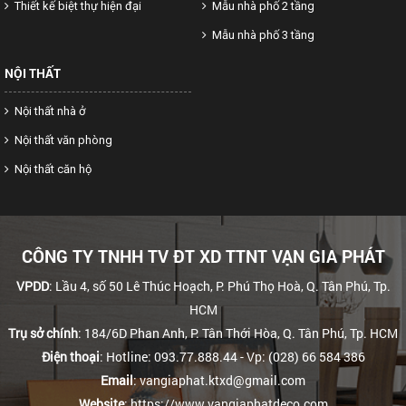
Thiết kế biệt thự hiện đại
Mẫu nhà phố 2 tầng
Mẫu nhà phố 3 tầng
NỘI THẤT
Nội thất nhà ở
Nội thất văn phòng
Nội thất căn hộ
CÔNG TY TNHH TV ĐT XD TTNT VẠN GIA PHÁT
VPDD
: Lầu 4, số 50 Lê Thúc Hoạch, P. Phú Thọ Hoà, Q. Tân Phú, Tp.
HCM
Trụ sở chính
: 184/6D Phan Anh, P. Tân Thới Hòa, Q. Tân Phú, Tp. HCM
Điện thoại
: Hotline: 093.77.888.44
- Vp: (028) 66 584 386
Email
: vangiaphat.ktxd@gmail.com
Website
: https://www.vangiaphatdeco.com