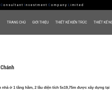
n
C
o n s u l t a n t
I
n v e s t m e n t
C
o m p a n y
L
i m i t e d
TRANG CHỦ
GIỚI THIỆU
THIẾT KẾ KIẾN TRÚC
THIẾT KẾ N
h Chánh
 nhà ở 1 tầng hầm, 2 lầu diện tích 5x19,75m được xây dựng tại