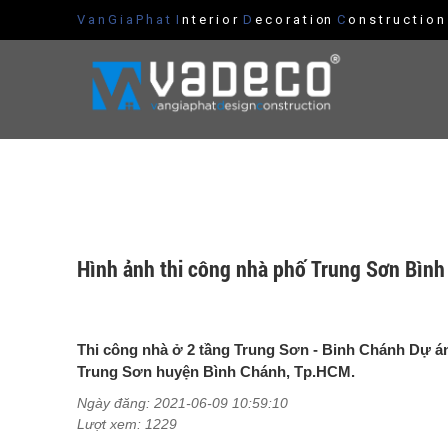
V a n G i a P h a t
I
n t e r i o r
D
e c o r a t i on
C
o n s t r u c t i o 
Hình ảnh thi công nhà phố Trung Sơn Bìn
Thi công nhà ở 2 tầng Trung Sơn - Binh Chánh Dự án
Trung Sơn huyện Bình Chánh, Tp.HCM.
Ngày đăng: 2021-06-09 10:59:10
Lượt xem: 1229