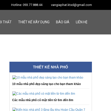
Hotline: 093.77.888.44
vangiaphat.ktxd@gmail.com
ỘI THẤT
THIẾT KẾ XÂY DỰNG
BÁO GIÁ
LIÊN HỆ
THIẾT KẾ NHÀ PHỐ
10 mẫu nhà phố đẹp sáng tạo cho bạn tham khảo
Các mẫu nhà phố có mặt tiền từ 6m đến 8m