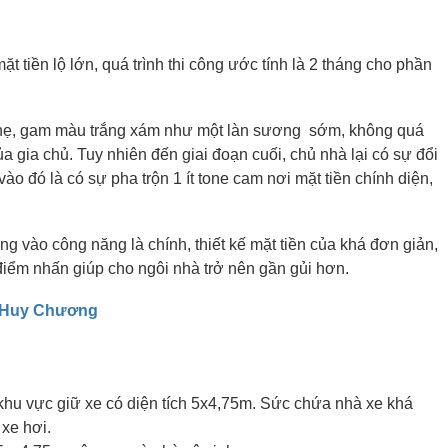
 tiền lộ lớn, quá trình thi công ước tính là 2 tháng cho phần
 nhẹ, gam màu trắng xám như một làn sương sớm, không quá
a gia chủ. Tuy nhiên đến giai đoạn cuối, chủ nhà lại có sự đổi
o đó là có sự pha trộn 1 ít tone cam nơi mặt tiền chính diện,
ng vào công năng là chính, thiết kế mặt tiền của khá đơn giản,
điểm nhấn giúp cho ngôi nhà trở nên gần gủi hơn.
y Huy Chương
khu vực giữ xe có diện tích 5x4,75m. Sức chứa nhà xe khá
 xe hơi.