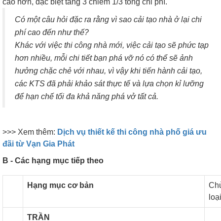
cao hơn, đặc biệt tầng 3 chiếm 1/3 tổng chi phí.
Có một câu hỏi đặc ra rằng vì sao cải tạo nhà ở lại chi
phí cao đến như thế?
Khác với việc thi công nhà mới, việc cải tạo sẽ phức tạp
hơn nhiều, mỗi chi tiết bạn phá vỡ nó có thể sẽ ảnh
hưởng chặc chẻ với nhau, vì vậy khi tiến hành cải tạo,
các KTS đã phải khảo sát thực tế và lựa chọn kỉ lưỡng
để hạn chế tối đa khả năng phá vở tất cả.
>>> Xem thêm:
Dịch vụ thiết kế thi công nhà phố giá ưu
đãi từ Vạn Gia Phát
B - Các hạng mục tiếp theo
Hạng mục cơ bản
Ch
loạ
TRẦN