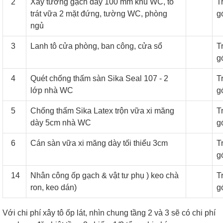
2
Xây tường gạch dày 100 mm khu WC, tô
T
trát vữa 2 mặt đứng, tường WC, phòng
g
ngủ
3
Lanh tô cửa phòng, ban công, cửa sổ
T
g
4
Quét chống thấm sàn Sika Seal 107 - 2
T
lớp nhà WC
g
5
Chống thấm Sika Latex trộn vữa xi măng
T
dày 5cm nhà WC
g
6
Cán sàn vữa xi măng dày tối thiểu 3cm
T
g
14
Nhân công ốp gạch & vật tư phụ ) keo chà
T
ron, keo dán)
g
Với chi phí xây tô ốp lát, nhìn chung tầng 2 và 3 sẽ có chi phí