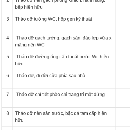
2
Tháo dở nền gạch phòng khách, hành lang,
bếp hiện hữu
3
Tháo dỡ tường WC, hộp gen kỹ thuật
4
Tháo dỡ gạch tường, gạch sàn, đào lớp vữa xi
măng nền WC
5
Tháo dỡ đường ống cấp thoát nước Wc hiện
hữu
6
Tháo dỡ, di dời cửa phía sau nhà
7
Tháo dỡ chi tiết phào chỉ trang trí mặt đứng
8
Tháo dỡ nền sân trước, bậc đá tam cấp hiện
hữu