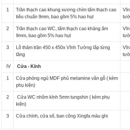
1
Trần thạch cao khung xương chìm tấm thạch cao
Vĩn
tiêu chuẩn 9mm, bao gồm 5% hao hụt
tư
2
Trần thạch cao WC, tấm thạch cao kháng ẩm
Vĩn
9mm, bao gồm 5% hao hụt
tư
3
Lỗ thăm trần 450 x 450x Vĩnh Tường lắp từng
Vĩn
tầng
tư
IV
Cửa - Kính
1
Cửa phòng ngủ MDF phủ melamine vân gỗ ( kèm
phụ kiện)
2
Cửa WC nhôm kính 5mm tungshin ( kèm phụ
kiện)
3
Cửa chính, cửa sổ, ban công Xingfa màu ghi