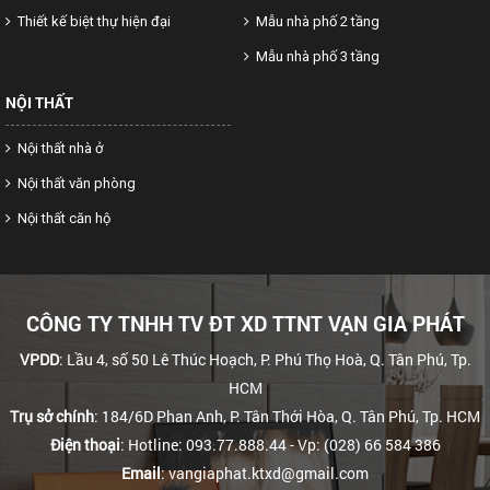
Thiết kế biệt thự hiện đại
Mẫu nhà phố 2 tầng
Mẫu nhà phố 3 tầng
NỘI THẤT
Nội thất nhà ở
Nội thất văn phòng
Nội thất căn hộ
CÔNG TY TNHH TV ĐT XD TTNT VẠN GIA PHÁT
VPDD
: Lầu 4, số 50 Lê Thúc Hoạch, P. Phú Thọ Hoà, Q. Tân Phú, Tp.
HCM
Trụ sở chính
: 184/6D Phan Anh, P. Tân Thới Hòa, Q. Tân Phú, Tp. HCM
Điện thoại
: Hotline: 093.77.888.44
- Vp: (028) 66 584 386
Email
: vangiaphat.ktxd@gmail.com