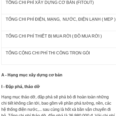
TỔNG CHI PHÍ XÂY DỰNG CƠ BẢN (FITOUT)
TỔNG CHI PHÍ ĐIỆN, MẠNG, NƯỚC, ĐIỆN LẠNH ( MEP )
TỔNG CHI PHÍ THIẾT BỊ MUA RỜI ( ĐỒ MUA RỜI )
TỔNG CỘNG CHI PHÍ THI CÔNG TRỌN GÓI
A - Hạng mục xây dựng cơ bản
I - Đập phá, tháo dỡ
Hạng mục tháo dỡ, đập phá sẽ phá bỏ đi hoàn toàn những
chi tiết không cần tới, bao gồm về phần phá tường, nền, các
hệ thống điện nước,... sau cùng là hốt xà bần vận chuyển đi
bỏ.
Tổng chi phí tháo dỡ, đập phá là 36,980,000 đ. Với chi phí