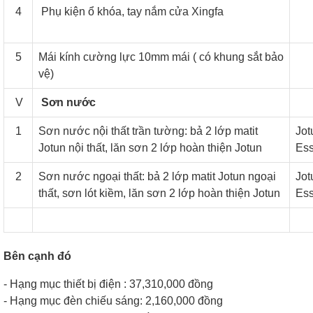
4
Phụ kiện ổ khóa, tay nắm cửa Xingfa
5
Mái kính cường lực 10mm mái ( có khung sắt bảo
vệ)
V
Sơn nước
1
Sơn nước nội thất trần tường: bả 2 lớp matit
Jot
Jotun nội thất, lăn sơn 2 lớp hoàn thiện Jotun
Es
2
Sơn nước ngoại thất: bả 2 lớp matit Jotun ngoại
Jot
thất, sơn lót kiềm, lăn sơn 2 lớp hoàn thiện Jotun
Es
Bên cạnh đó
- Hạng mục thiết bị điện : 37,310,000 đồng
- Hạng mục đèn chiếu sáng: 2,160,000 đồng