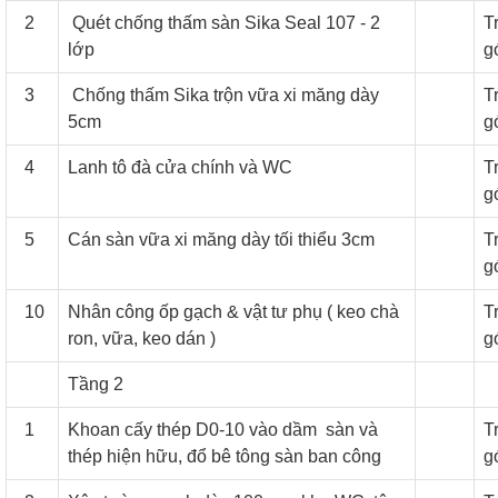
2
Quét chống thấm sàn Sika Seal 107 - 2
T
lớp
g
3
Chống thấm Sika trộn vữa xi măng dày
T
5cm
g
4
Lanh tô đà cửa chính và WC
T
g
5
Cán sàn vữa xi măng dày tối thiểu 3cm
T
g
10
Nhân công ốp gạch & vật tư phụ ( keo chà
T
ron, vữa, keo dán )
g
Tầng 2
1
Khoan cấy thép D0-10 vào dầm sàn và
T
thép hiện hữu, đổ bê tông sàn ban công
g